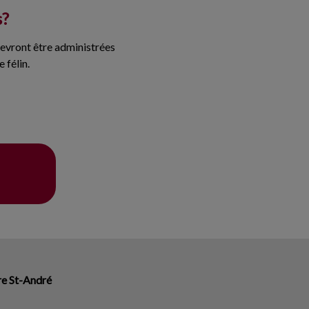
s?
devront être administrées
 félin.
re St-André